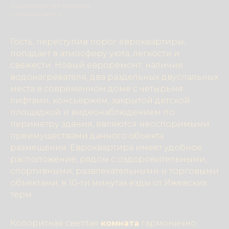
Однокомнатная квартира
Спальных мест: 4
Гость, переступив порог евроквартиры,
попадает в атмосферу уюта, легкости и
свежести. Новый евроремонт, наличие
водонагревателя, два раздельных двуспальных
места в современном доме с четырьмя
лифтами, консьержем, закрытой детской
площадкой и видеонаблюдением по
периметру здания, являются неоспоримыми
преимуществами данного объекта
размещения. Евроквартира имеет удобное
расположение, рядом с оздоровительными,
спортивными, развлекательными и торговыми
объектами, в 10-ти минутах езды от Ижевских
терм.
Колоритная светлая
комната
гармонично