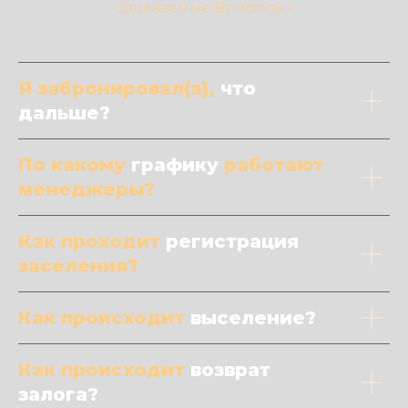
Задаваемые Вопросы»
Я забронировал(а),
что
дальше?
По какому
графику
работают
менеджеры?
Как проходит
регистрация
заселения?
Как происходит
выселение?
Как происходит
возврат
залога?