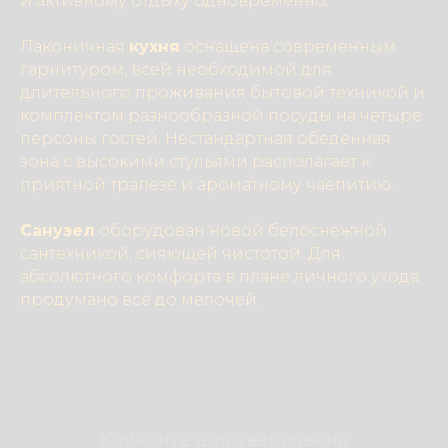
и активному отдыху одновременно.
Лаконичная
кухня
оснащена современным
гарнитуром, всей необходимой для
длительного проживания бытовой техникой и
комплектом разнообразной посуды на четыре
персоны гостей. Нестандартная обеденная
зона с высокими стульями располагает к
приятной трапезе и ароматному чаепитию.
Санузел
оборудован новой белоснежной
сантехникой, сияющей чистотой. Для
абсолютного комфорта в плане личного ухода
продумано всё до мелочей.
Кликните для увеличения